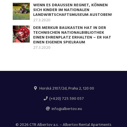
WENN ES DRAUSSEN REGNET, KÖNNEN S
ICH KINDER IM NATIONALEN L
ANDWIRTSCHAFTSMUSEUM AUSTOBEN!
27.3.2020
DER MERKUR BAUKASTEN HAT IN DER
TECHNISCHEN NATIONALBIBLIOTHEK
EINEN EHRENPLATZ ERHALTEN – ER HAT
EINEN EIGENEN SPIELRAUM
27.3.2020
Horská 2107/2d, Praha 2, 120 00
(+420) 725 590 057
info@albertov.eu
© 2026 CTR Albertov a.s. – Albertov Rental Apartments